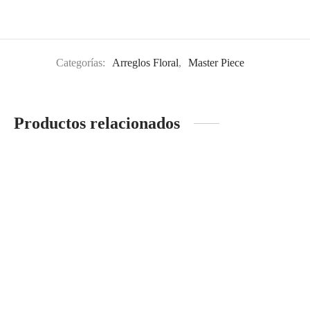
Categorías:
Arreglos Floral
,
Master Piece
Productos relacionados
Petit Mix Titanic
White floral pascuas
S/
200.00
S/
320.00
Leer más
Leer más