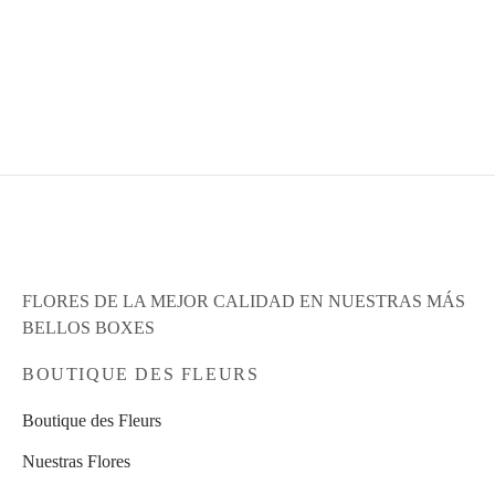
S/
450.00
ROSAS LILAS
Leer más
S/
260.00
Este
Seleccionar opciones
producto
tiene
múltiples
variantes.
Las
opciones
se
pueden
FLORES DE LA MEJOR CALIDAD EN NUESTRAS MÁS
elegir
BELLOS BOXES
en
la
BOUTIQUE DES FLEURS
página
de
Boutique des Fleurs
producto
Nuestras Flores