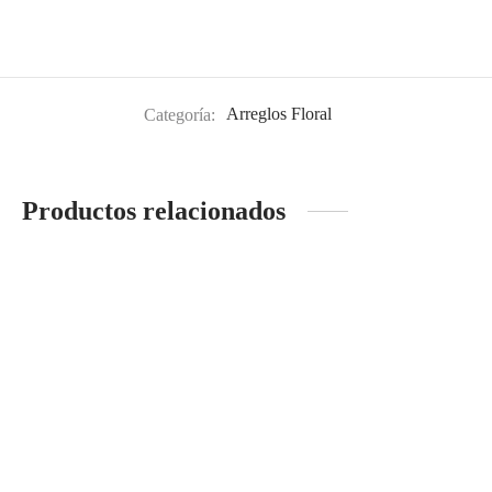
Categoría:
Arreglos Floral
Productos relacionados
CORONA DE
Pinot noir Rosé Garzón
ADVIENTO DORADA
S/
98.00
S/
220.00
Leer más
Leer más