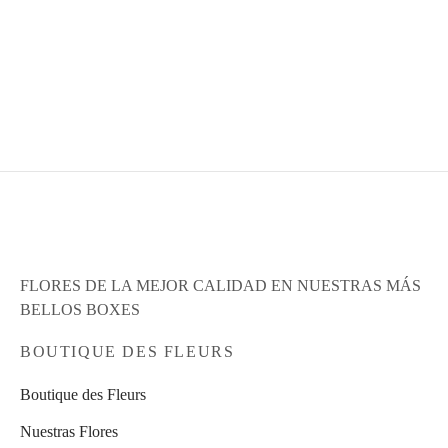
Las
opciones
BOX NAVIDAD ROSAS
Heart Box Rosas y
se
Chocolate
S/
360.00
pueden
S/
390.00
elegir
Leer más
Leer más
en
la
página
de
producto
FLORES DE LA MEJOR CALIDAD EN NUESTRAS MÁS
BELLOS BOXES
BOUTIQUE DES FLEURS
Boutique des Fleurs
Nuestras Flores