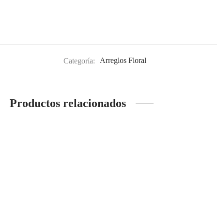
Categoría:
Arreglos Floral
Productos relacionados
BOX NAVIDAD ROSAS
Rouge Love Rosas
S/
360.00
S/
360.00
Leer más
Leer más